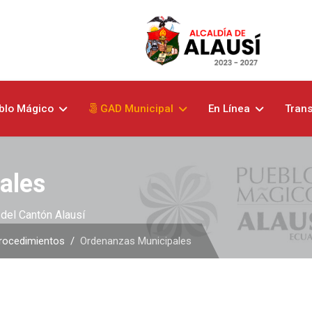
blo Mágico
GAD Municipal
En Línea
Tran
ales
del Cantón Alausí
rocedimientos
Ordenanzas Municipales