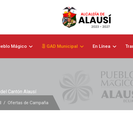
eblo Mágico
GAD Municipal
En Línea
Tra
del Cantón Alausí
l
Ofertas de Campaña