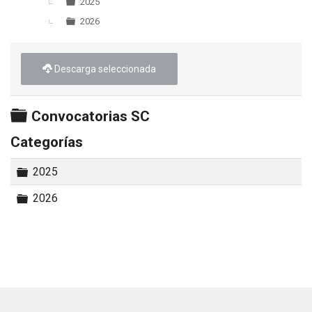
▼
2025
2026
Descarga seleccionada
Carpeta
Convocatorias SC
Categorías
Carpeta
2025
Carpeta
2026