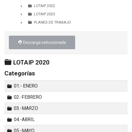
►
LOTAIP 2022
►
LOTAIP 2023
►
PLANES DE TRABAJO
►
Descarga seleccionada
Carpeta
LOTAIP 2020
Categorías
Carpeta
01.- ENERO
Carpeta
02.-FEBRERO
Carpeta
03.-MARZO
Carpeta
04.-ABRIL
Carpeta
05.-MAYO