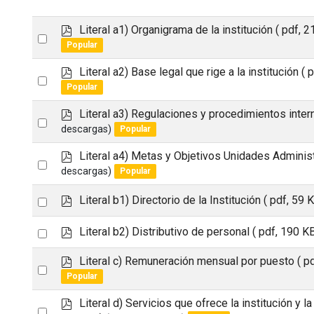
p
Literal a1) Organigrama de la institución
( pdf, 2
Select
d
Popular
an
f
p
Literal a2) Base legal que rige a la institución
( 
item
Select
d
Popular
an
f
p
Literal a3) Regulaciones y procedimientos inte
item
Select
d
descargas)
Popular
an
f
p
Literal a4) Metas y Objetivos Unidades Adminis
item
Select
d
descargas)
Popular
an
f
p
Select
Literal b1) Directorio de la Institución
( pdf, 59 K
item
d
an
f
p
Select
Literal b2) Distributivo de personal
( pdf, 190 KB
item
d
an
f
p
Literal c) Remuneración mensual por puesto
( p
Select
item
d
Popular
an
f
p
Literal d) Servicios que ofrece la institución y 
item
Select