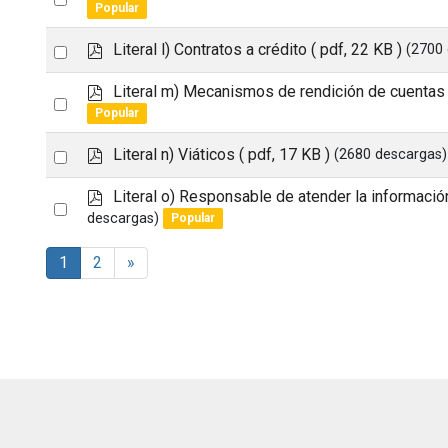
d
Popular
an
f
p
Select
Literal l) Contratos a crédito
( pdf, 22 KB )
(2700
item
d
an
f
p
Literal m) Mecanismos de rendición de cuentas
Select
item
d
Popular
an
f
p
Select
Literal n) Viáticos
( pdf, 17 KB )
(2680 descargas)
item
d
an
f
p
Literal o) Responsable de atender la informació
Select
item
d
descargas)
Popular
an
f
item
1
2
»