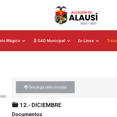
blo Mágico
GAD Municipal
En Línea
Tran
Descarga seleccionada
ORIDADES
Carpeta
12.- DICIEMBRE
Documentos