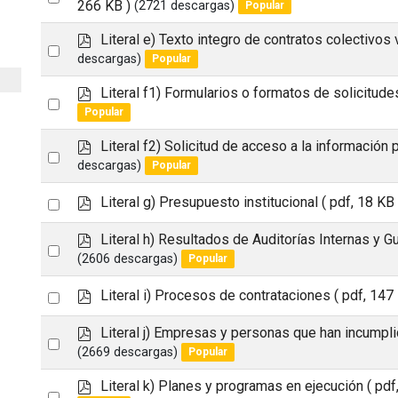
d
266 KB )
(2721 descargas)
Popular
an
f
p
Literal e) Texto integro de contratos colectivos
item
Select
d
descargas)
Popular
an
f
p
Literal f1) Formularios o formatos de solicitude
item
Select
d
Popular
an
f
p
Literal f2) Solicitud de acceso a la información 
item
Select
d
descargas)
Popular
an
f
p
Select
Literal g) Presupuesto institucional
( pdf, 18 KB 
item
d
an
f
p
Literal h) Resultados de Auditorías Internas y 
Select
item
d
(2606 descargas)
Popular
an
f
p
Select
Literal i) Procesos de contrataciones
( pdf, 147
item
d
an
f
p
Literal j) Empresas y personas que han incumpl
Select
item
d
(2669 descargas)
Popular
an
f
p
Literal k) Planes y programas en ejecución
( pdf
item
Select