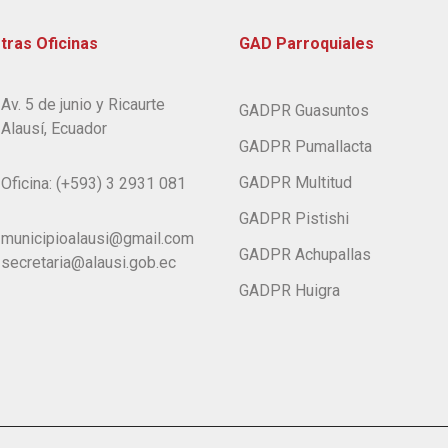
tras Oficinas
GAD Parroquiales
Av. 5 de junio y Ricaurte
GADPR Guasuntos
Alausí, Ecuador
GADPR Pumallacta
GADPR Multitud
Oficina: (+593) 3 2931 081
GADPR Pistishi
municipioalausi@gmail.com
GADPR Achupallas
secretaria@alausi.gob.ec
GADPR Huigra