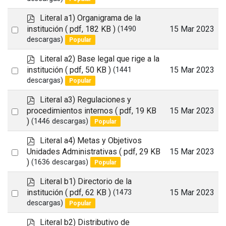
u
item
l
p
Literal a1) Organigrama de la
t
d
Select
institución
( pdf, 182 KB )
15 Mar 2023
(1490
f
descargas)
Popular
an
item
p
Literal a2) Base legal que rige a la
d
Select
institución
( pdf, 50 KB )
15 Mar 2023
(1441
f
descargas)
Popular
an
item
p
Literal a3) Regulaciones y
d
Select
procedimientos internos
( pdf, 19 KB
15 Mar 2023
f
)
(1446 descargas)
Popular
an
item
p
Literal a4) Metas y Objetivos
d
Select
Unidades Administrativas
( pdf, 29 KB
15 Mar 2023
f
)
(1636 descargas)
Popular
an
item
p
Literal b1) Directorio de la
d
Select
institución
( pdf, 62 KB )
15 Mar 2023
(1473
f
descargas)
Popular
an
item
p
Literal b2) Distributivo de