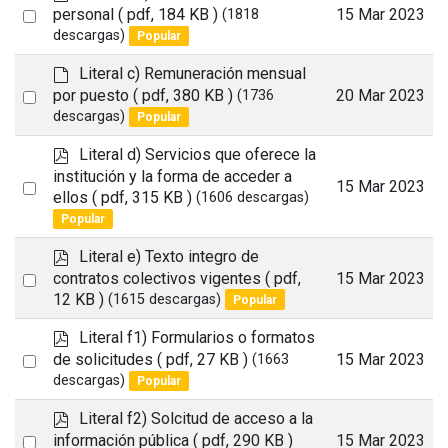
d
Select
personal
( pdf, 184 KB )
15 Mar 2023
(1818
f
descargas)
Popular
an
item
d
Literal c) Remuneración mensual
e
Select
por puesto
( pdf, 380 KB )
20 Mar 2023
(1736
f
descargas)
Popular
an
a
item
u
p
Literal d) Servicios que oferece la
l
d
institución y la forma de acceder a
Select
15 Mar 2023
t
f
ellos
( pdf, 315 KB )
(1606 descargas)
an
Popular
item
p
Literal e) Texto integro de
d
Select
contratos colectivos vigentes
( pdf,
15 Mar 2023
f
12 KB )
(1615 descargas)
Popular
an
item
p
Literal f1) Formularios o formatos
d
Select
de solicitudes
( pdf, 27 KB )
15 Mar 2023
(1663
f
descargas)
Popular
an
item
p
Literal f2) Solcitud de acceso a la
d
Select
información pública
( pdf, 290 KB )
15 Mar 2023