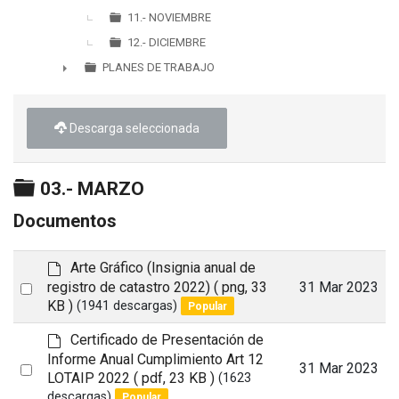
11.- NOVIEMBRE
12.- DICIEMBRE
PLANES DE TRABAJO
►
Descarga seleccionada
Carpeta
03.- MARZO
Documentos
d
Arte Gráfico (Insignia anual de
e
Select
registro de catastro 2022)
( png, 33
31 Mar 2023
f
KB )
(1941 descargas)
Popular
an
a
item
u
d
Certificado de Presentación de
l
e
Informe Anual Cumplimiento Art 12
Select
31 Mar 2023
t
f
LOTAIP 2022
( pdf, 23 KB )
(1623
a
an
descargas)
Popular