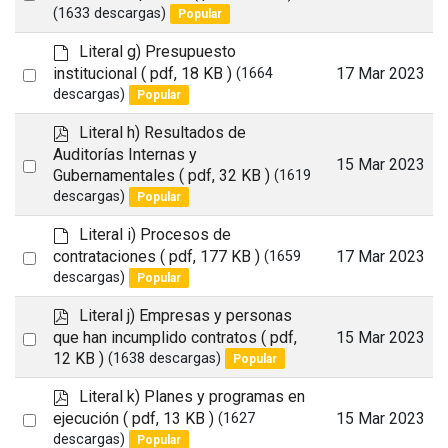
f
(1633 descargas)
Popular
an
item
d
Literal g) Presupuesto
e
Select
institucional
( pdf, 18 KB )
17 Mar 2023
(1664
f
descargas)
Popular
an
a
item
u
p
Literal h) Resultados de
l
d
Auditorías Internas y
Select
15 Mar 2023
t
f
Gubernamentales
( pdf, 32 KB )
(1619
an
descargas)
Popular
item
d
Literal i) Procesos de
e
Select
contrataciones
( pdf, 177 KB )
17 Mar 2023
(1659
f
descargas)
Popular
an
a
item
u
p
Literal j) Empresas y personas
l
d
Select
que han incumplido contratos
( pdf,
15 Mar 2023
t
f
12 KB )
(1638 descargas)
Popular
an
item
p
Literal k) Planes y programas en
d
Select
ejecución
( pdf, 13 KB )
15 Mar 2023
(1627
f
descargas)
Popular
an