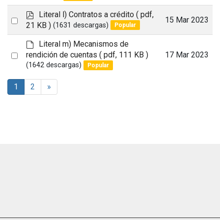
item
p
Literal l) Contratos a crédito
( pdf,
Select
15 Mar 2023
d
21 KB )
(1631 descargas)
Popular
an
f
d
Literal m) Mecanismos de
item
e
Select
rendición de cuentas
( pdf, 111 KB )
17 Mar 2023
f
(1642 descargas)
Popular
an
a
item
u
1
2
»
l
t