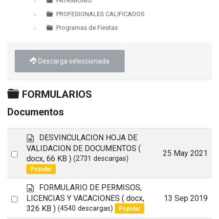
PATRIMONIO
PROFESIONALES CALIFICADOS
Programas de Fiestas
Descarga seleccionada
Carpeta
FORMULARIOS
Documentos
d
DESVINCULACION HOJA DE
o
VALIDACION DE DOCUMENTOS
(
Select
25 May 2021
c
docx, 66 KB )
(2731 descargas)
u
an
Popular
m
item
e
d
FORMULARIO DE PERMISOS,
n
o
Select
LICENCIAS Y VACACIONES
( docx,
13 Sep 2019
t
c
326 KB )
(4540 descargas)
Popular
an
o
u