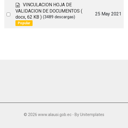
item
m
d
VINCULACION HOJA DE
e
o
VALIDACION DE DOCUMENTOS
(
Select
25 May 2021
n
c
docx, 62 KB )
(3489 descargas)
t
u
an
Popular
o
m
item
e
n
t
o
© 2026 www.alausi.gob.ec - By
Unitemplates