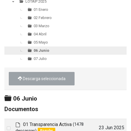
LOTAIP 2025
▼
01 Enero
02 Febrero
03 Marzo
04 Abril
05 Mayo
06 Junio
07 Julio
Descarga seleccionada
Carpeta
06 Junio
Documentos
d
01 Transparencia Activa
(1478
Select
23 Jun 2025
e
descargas)
Popular