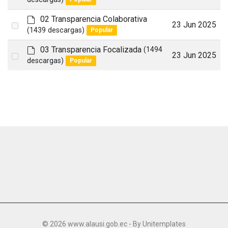
an
f
a
d
02 Transparencia Colaborativa
item
Select
23 Jun 2025
u
e
(1439 descargas)
Popular
an
l
f
t
a
d
03 Transparencia Focalizada
(1494
item
Select
23 Jun 2025
u
e
descargas)
Popular
an
l
f
t
a
item
u
l
t
© 2026 www.alausi.gob.ec - By
Unitemplates