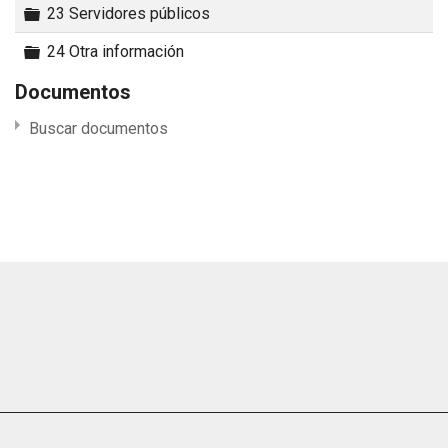
Carpeta
23 Servidores públicos
Carpeta
24 Otra información
Documentos
Buscar documentos
×
- Dctos Art. 19 LOTAIP
×