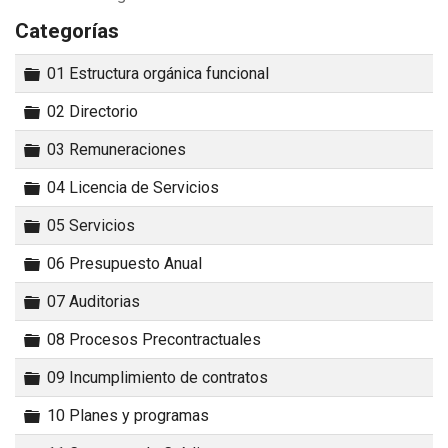
Categorías
Carpeta
01 Estructura orgánica funcional
Carpeta
02 Directorio
Carpeta
03 Remuneraciones
Carpeta
04 Licencia de Servicios
Carpeta
05 Servicios
Carpeta
06 Presupuesto Anual
Carpeta
07 Auditorias
Carpeta
08 Procesos Precontractuales
Carpeta
09 Incumplimiento de contratos
Carpeta
10 Planes y programas