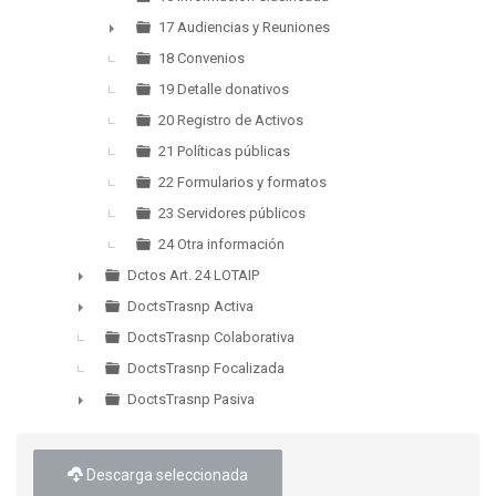
17 Audiencias y Reuniones
►
18 Convenios
19 Detalle donativos
20 Registro de Activos
21 Políticas públicas
22 Formularios y formatos
23 Servidores públicos
24 Otra información
Dctos Art. 24 LOTAIP
►
DoctsTrasnp Activa
►
DoctsTrasnp Colaborativa
DoctsTrasnp Focalizada
DoctsTrasnp Pasiva
►
Descarga seleccionada