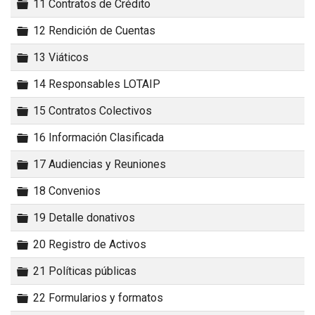
Carpeta
11 Contratos de Crédito
Carpeta
12 Rendición de Cuentas
Carpeta
13 Viáticos
Carpeta
14 Responsables LOTAIP
Carpeta
15 Contratos Colectivos
Carpeta
16 Información Clasificada
Carpeta
17 Audiencias y Reuniones
Carpeta
18 Convenios
Carpeta
19 Detalle donativos
Carpeta
20 Registro de Activos
Carpeta
21 Políticas públicas
Carpeta
22 Formularios y formatos