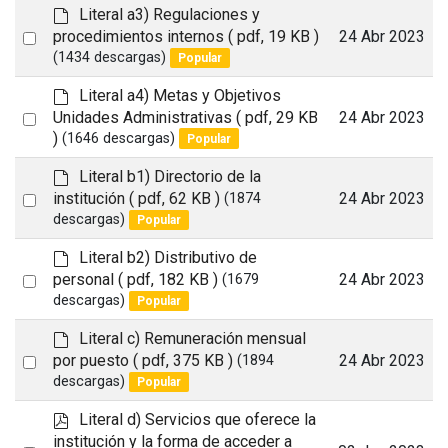
item
u
d
Literal a3) Regulaciones y
l
e
Select
procedimientos internos
( pdf, 19 KB )
24 Abr 2023
t
f
(1434 descargas)
Popular
an
a
item
u
d
Literal a4) Metas y Objetivos
l
e
Select
Unidades Administrativas
( pdf, 29 KB
24 Abr 2023
t
f
)
(1646 descargas)
Popular
an
a
item
u
d
Literal b1) Directorio de la
l
e
Select
institución
( pdf, 62 KB )
24 Abr 2023
(1874
t
f
descargas)
Popular
an
a
item
u
d
Literal b2) Distributivo de
l
e
Select
personal
( pdf, 182 KB )
24 Abr 2023
(1679
t
f
descargas)
Popular
an
a
item
u
d
Literal c) Remuneración mensual
l
e
Select
por puesto
( pdf, 375 KB )
24 Abr 2023
(1894
t
f
descargas)
Popular
an
a
item
u
p
Literal d) Servicios que oferece la
l
d
institución y la forma de acceder a