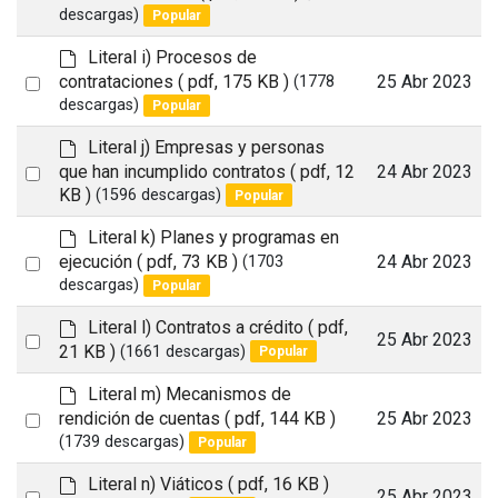
a
an
descargas)
Popular
u
item
l
d
Literal i) Procesos de
t
e
Select
contrataciones
( pdf, 175 KB )
25 Abr 2023
(1778
f
descargas)
Popular
an
a
item
u
d
Literal j) Empresas y personas
l
e
Select
que han incumplido contratos
( pdf, 12
24 Abr 2023
t
f
KB )
(1596 descargas)
Popular
an
a
item
u
d
Literal k) Planes y programas en
l
e
Select
ejecución
( pdf, 73 KB )
24 Abr 2023
(1703
t
f
descargas)
Popular
an
a
item
u
d
Literal l) Contratos a crédito
( pdf,
Select
25 Abr 2023
l
e
21 KB )
(1661 descargas)
Popular
t
an
f
a
d
Literal m) Mecanismos de
item
u
e
Select
rendición de cuentas
( pdf, 144 KB )
25 Abr 2023
l
f
(1739 descargas)
Popular
an
t
a
item
u
d
Literal n) Viáticos
( pdf, 16 KB )
Select
25 Abr 2023