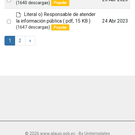
l
e
(1640 descargas)
Popular
t
an
f
a
d
Literal o) Responsable de atender
item
u
e
Select
la información pública
( pdf, 15 KB )
24 Abr 2023
l
f
(1647 descargas)
Popular
an
t
a
item
u
1
2
»
l
t
© 2026 www.alausi.gob.ec - By
Unitemplates