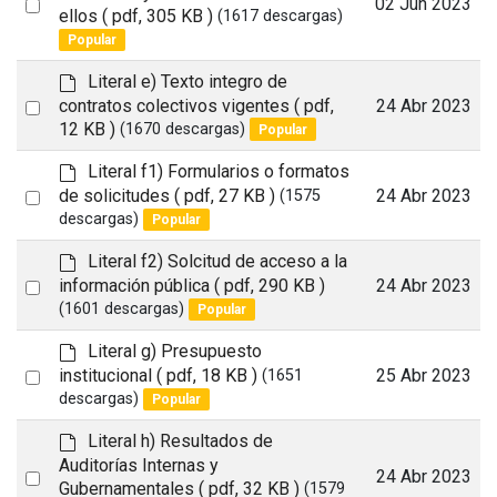
Select
02 Jun 2023
t
f
ellos
( pdf, 305 KB )
(1617 descargas)
an
Popular
item
d
Literal e) Texto integro de
e
Select
contratos colectivos vigentes
( pdf,
24 Abr 2023
f
12 KB )
(1670 descargas)
Popular
an
a
item
u
d
Literal f1) Formularios o formatos
l
e
Select
de solicitudes
( pdf, 27 KB )
24 Abr 2023
(1575
t
f
descargas)
Popular
an
a
item
u
d
Literal f2) Solcitud de acceso a la
l
e
Select
información pública
( pdf, 290 KB )
24 Abr 2023
t
f
(1601 descargas)
Popular
an
a
item
u
d
Literal g) Presupuesto
l
e
Select
institucional
( pdf, 18 KB )
25 Abr 2023
(1651
t
f
descargas)
Popular
an
a
item
u
d
Literal h) Resultados de
l
e
Auditorías Internas y
Select
24 Abr 2023
t
f
Gubernamentales
( pdf, 32 KB )
(1579