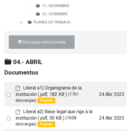
11.- NOVIEMBRE
12.- DICIEMBRE
PLANES DE TRABAJO
►
Descarga seleccionada
Carpeta
04.- ABRIL
Documentos
d
Literal a1) Organigrama de la
e
Select
institución
( pdf, 182 KB )
24 Abr 2023
(1761
f
descargas)
Popular
an
a
item
u
d
Literal a2) Base legal que rige a la
l
e
Select
institución
( pdf, 50 KB )
24 Abr 2023
(1658
t
f
descargas)
Popular
an
a