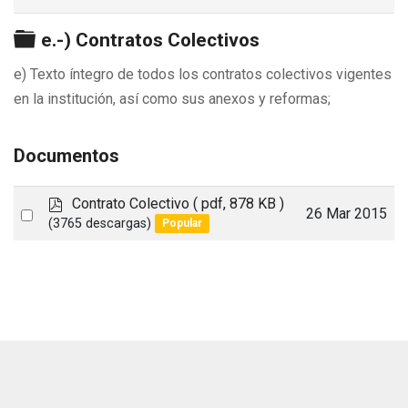
Carpeta
e.-) Contratos Colectivos
e) Texto íntegro de todos los contratos colectivos vigentes
en la institución, así como sus anexos y reformas;
Documentos
p
Contrato Colectivo
( pdf, 878 KB )
Select
26 Mar 2015
d
(3765 descargas)
Popular
an
f
item