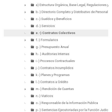
a) Estructura Orgánica, Base Legal, Regulaciones y P
►
b.-) Directorio Completo y Distributivo de Personal
►
c.-) Sueldos y Beneficios
d.-) Servicios
e.-) Contratos Colectivos
f.-) Formularios
►
g.-) Presupuesto Anual
h.- ) Auditorias Internas
i.-) Procesos Contractuales
j.-) Contratos Incumplidos
k.-) Planes y Programas
l.-) Contratos a Crédito
m.-) Rendición de Cuentas
►
n.-) Viaticos
o.-) Responsable de la Información Publica
p.-) Sentencias Ejecutoriadas por la Función Judicial 