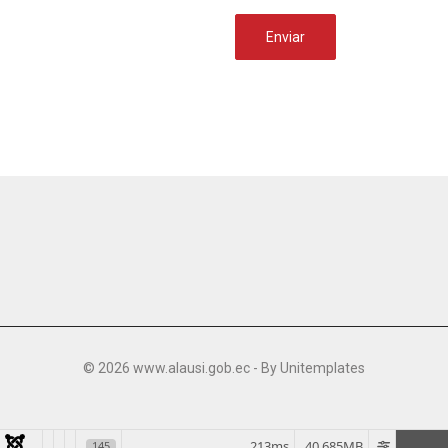
Enviar
© 2026 www.alausi.gob.ec - By
Unitemplates
213ms
40.685MB
145