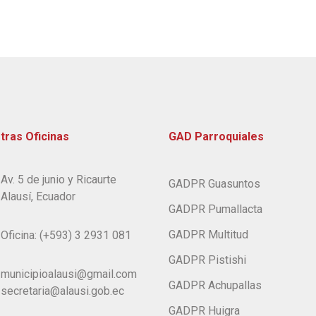
tras Oficinas
GAD Parroquiales
Av. 5 de junio y Ricaurte
GADPR Guasuntos
Alausí, Ecuador
GADPR Pumallacta
GADPR Multitud
Oficina: (+593) 3 2931 081
GADPR Pistishi
municipioalausi@gmail.com
GADPR Achupallas
secretaria@alausi.gob.ec
GADPR Huigra