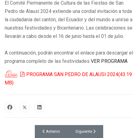
El Comité Permanente de Cultura de las Fiestas de San
Pedro de Alausí 2024 extiende una cordial invitación a toda
la ciudadanía del cantón, del Ecuador y del mundo a unirse a
nuestras festividades y Bicentenario. Las celebraciones se
llevarán a cabo desde el 16 de junio hasta el 01 de julio.
A continuación, podrán encontrar el enlace para descargar el
programa completo de las festividades
VER PROGRAMA
pdf
PROGRAMA SAN PEDRO DE ALAUSI 2024
(
43.19
MB
)
Artículo anterior: FORMATOS DE PRESENTACIÓN D
Artículo siguiente: INFORME REN
Anterior
Siguiente