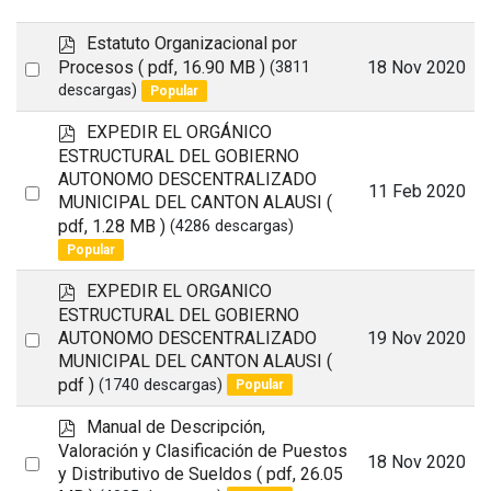
p
Estatuto Organizacional por
d
Select
Procesos
( pdf, 16.90 MB )
18 Nov 2020
(3811
f
descargas)
Popular
an
item
p
EXPEDIR EL ORGÁNICO
d
ESTRUCTURAL DEL GOBIERNO
f
AUTONOMO DESCENTRALIZADO
Select
11 Feb 2020
MUNICIPAL DEL CANTON ALAUSI
(
an
pdf, 1.28 MB )
(4286 descargas)
item
Popular
p
EXPEDIR EL ORGANICO
d
ESTRUCTURAL DEL GOBIERNO
f
Select
AUTONOMO DESCENTRALIZADO
19 Nov 2020
MUNICIPAL DEL CANTON ALAUSI
(
an
pdf )
(1740 descargas)
Popular
item
p
Manual de Descripción,
d
Valoración y Clasificación de Puestos
Select
18 Nov 2020
f
y Distributivo de Sueldos
( pdf, 26.05
an