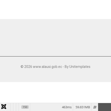
© 2026 www.alausi.gob.ec - By
Unitemplates
463ms
59.651MB
150