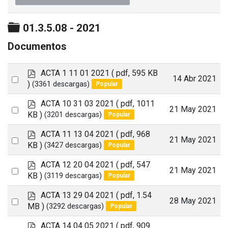
Carpeta
01.3.5.08 - 2021
Documentos
p
ACTA 1 11 01 2021
( pdf, 595 KB
Select
14 Abr 2021
d
)
(3361 descargas)
Popular
an
f
p
ACTA 10 31 03 2021
( pdf, 1011
item
Select
21 May 2021
d
KB )
(3201 descargas)
Popular
an
f
p
ACTA 11 13 04 2021
( pdf, 968
item
Select
21 May 2021
d
KB )
(3427 descargas)
Popular
an
f
p
ACTA 12 20 04 2021
( pdf, 547
item
Select
21 May 2021
d
KB )
(3119 descargas)
Popular
an
f
p
ACTA 13 29 04 2021
( pdf, 1.54
item
Select
28 May 2021
d
MB )
(3292 descargas)
Popular
an
f
p
ACTA 14 04 05 2021
( pdf, 909
item