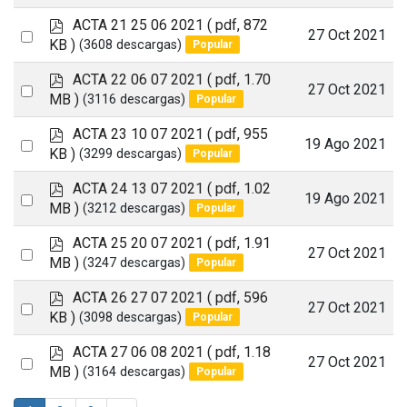
an
f
p
ACTA 21 25 06 2021
( pdf, 872
item
Select
27 Oct 2021
d
KB )
(3608 descargas)
Popular
an
f
p
ACTA 22 06 07 2021
( pdf, 1.70
item
Select
27 Oct 2021
d
MB )
(3116 descargas)
Popular
an
f
p
ACTA 23 10 07 2021
( pdf, 955
item
Select
19 Ago 2021
d
KB )
(3299 descargas)
Popular
an
f
p
ACTA 24 13 07 2021
( pdf, 1.02
item
Select
19 Ago 2021
d
MB )
(3212 descargas)
Popular
an
f
p
ACTA 25 20 07 2021
( pdf, 1.91
item
Select
27 Oct 2021
d
MB )
(3247 descargas)
Popular
an
f
p
ACTA 26 27 07 2021
( pdf, 596
item
Select
27 Oct 2021
d
KB )
(3098 descargas)
Popular
an
f
p
ACTA 27 06 08 2021
( pdf, 1.18
item
Select
27 Oct 2021
d
MB )
(3164 descargas)
Popular
an
f