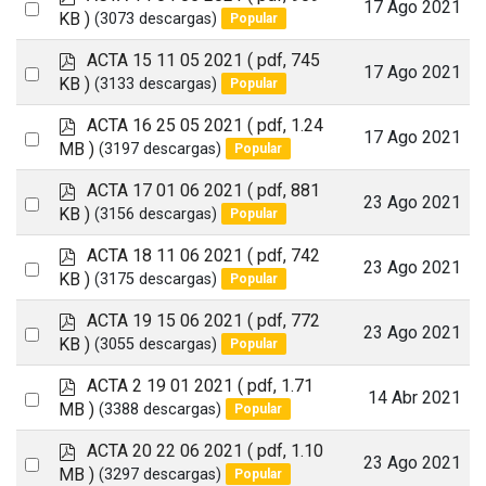
Select
17 Ago 2021
d
KB )
(3073 descargas)
Popular
an
f
p
ACTA 15 11 05 2021
( pdf, 745
item
Select
17 Ago 2021
d
KB )
(3133 descargas)
Popular
an
f
p
ACTA 16 25 05 2021
( pdf, 1.24
item
Select
17 Ago 2021
d
MB )
(3197 descargas)
Popular
an
f
p
ACTA 17 01 06 2021
( pdf, 881
item
Select
23 Ago 2021
d
KB )
(3156 descargas)
Popular
an
f
p
ACTA 18 11 06 2021
( pdf, 742
item
Select
23 Ago 2021
d
KB )
(3175 descargas)
Popular
an
f
p
ACTA 19 15 06 2021
( pdf, 772
item
Select
23 Ago 2021
d
KB )
(3055 descargas)
Popular
an
f
p
ACTA 2 19 01 2021
( pdf, 1.71
item
Select
14 Abr 2021
d
MB )
(3388 descargas)
Popular
an
f
p
ACTA 20 22 06 2021
( pdf, 1.10
item
Select
23 Ago 2021
d
MB )
(3297 descargas)
Popular