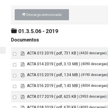
Descarga seleccionada
Carpeta
01.3.5.06 - 2019
Documentos
p
Select
ACTA 013 2019
( pdf, 731 KB )
(4420 descargas)
d
an
f
p
Select
ACTA 014 2019
( pdf, 3.13 MB )
(4090 descargas
item
d
an
f
p
Select
ACTA 015 2019
( pdf, 1.34 MB )
(4190 descargas
item
d
an
f
p
Select
ACTA 016 2019
( pdf, 1.43 MB )
(4004 descargas
item
d
an
f
p
Select
ACTA 017 2019
( pdf, 625 KB )
(3953 descargas)
item
d
an
f
p
Select
ACTA 018 2019
( pdf, 670 KB )
(4093 descargas)