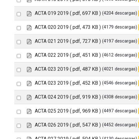
item
d
an
f
p
Select
ACTA 019 2019
( pdf, 697 KB )
(4204 descargas)
item
d
an
f
p
Select
ACTA 020 2019
( pdf, 473 KB )
(4179 descargas)
item
d
an
f
p
Select
ACTA 021 2019
( pdf, 727 KB )
(4197 descargas)
item
d
an
f
p
Select
ACTA 022 2019
( pdf, 451 KB )
(4612 descargas)
item
d
an
f
p
Select
ACTA 023 2019
( pdf, 487 KB )
(4021 descargas)
item
d
an
f
p
Select
ACTA 023 2019
( pdf, 452 KB )
(4546 descargas)
item
d
an
f
p
Select
ACTA 024 2019
( pdf, 919 KB )
(4308 descargas)
item
d
an
f
p
Select
ACTA 025 2019
( pdf, 969 KB )
(4497 descargas)
item
d
an
f
p
Select
ACTA 026 2019
( pdf, 547 KB )
(4452 descargas)
item
d
an
f
p
Select
ACTA 027 2019
( pdf, 504 KB )
(4130 descargas)