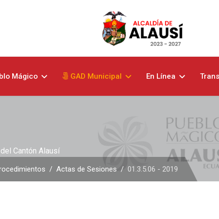
blo Mágico
GAD Municipal
En Línea
Tran
del Cantón Alausí
rocedimientos
Actas de Sesiones
01.3.5.06 - 2019