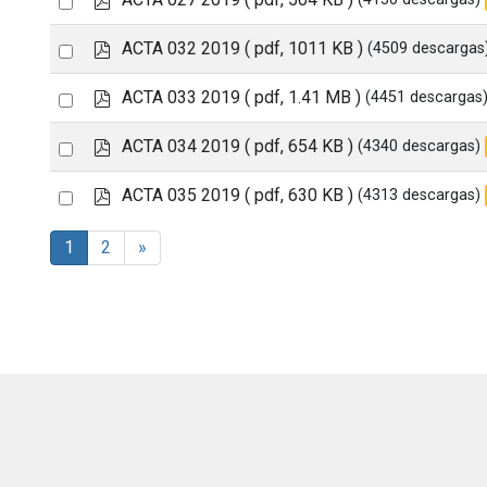
item
d
an
f
p
Select
ACTA 032 2019
( pdf, 1011 KB )
(4509 descargas
item
d
an
f
p
Select
ACTA 033 2019
( pdf, 1.41 MB )
(4451 descargas
item
d
an
f
p
Select
ACTA 034 2019
( pdf, 654 KB )
(4340 descargas)
item
d
an
f
p
Select
ACTA 035 2019
( pdf, 630 KB )
(4313 descargas)
item
d
an
f
1
2
»
item