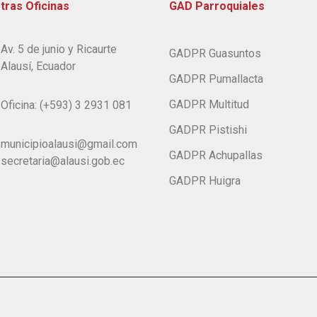
tras Oficinas
GAD Parroquiales
Av. 5 de junio y Ricaurte
GADPR Guasuntos
Alausí, Ecuador
GADPR Pumallacta
GADPR Multitud
Oficina: (+593) 3 2931 081
GADPR Pistishi
municipioalausi@gmail.com
GADPR Achupallas
secretaria@alausi.gob.ec
GADPR Huigra