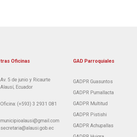
tras Oficinas
GAD Parroquiales
Av. 5 de junio y Ricaurte
GADPR Guasuntos
Alausí, Ecuador
GADPR Pumallacta
GADPR Multitud
Oficina: (+593) 3 2931 081
GADPR Pistishi
municipioalausi@gmail.com
GADPR Achupallas
secretaria@alausi.gob.ec
GADPR Huigra