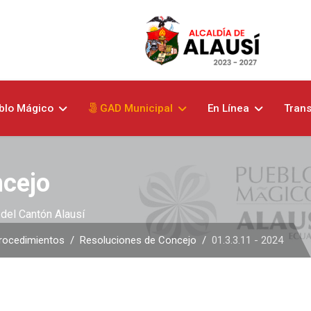
blo Mágico
GAD Municipal
En Línea
Tran
ncejo
del Cantón Alausí
rocedimientos
Resoluciones de Concejo
01.3.3.11 - 2024