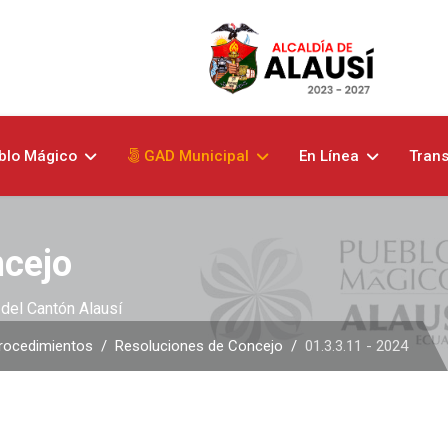
blo Mágico
GAD Municipal
En Línea
Tran
ncejo
del Cantón Alausí
rocedimientos
Resoluciones de Concejo
01.3.3.11 - 2024