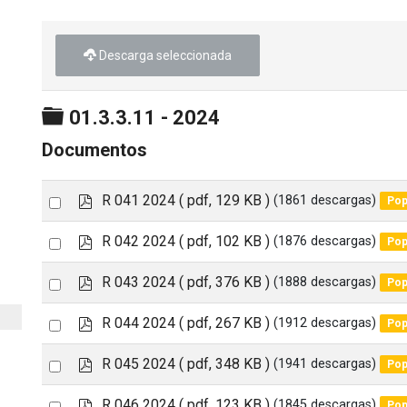
Descarga seleccionada
Carpeta
01.3.3.11 - 2024
Documentos
p
Select
R 041 2024
( pdf, 129 KB )
(1861 descargas)
Pop
d
an
f
p
Select
R 042 2024
( pdf, 102 KB )
(1876 descargas)
Pop
item
d
an
f
p
Select
R 043 2024
( pdf, 376 KB )
(1888 descargas)
Pop
item
d
an
f
p
Select
R 044 2024
( pdf, 267 KB )
(1912 descargas)
Pop
item
d
an
f
p
Select
R 045 2024
( pdf, 348 KB )
(1941 descargas)
Pop
item
d
an
f
p
Select
R 046 2024
( pdf, 123 KB )
(1845 descargas)
Pop