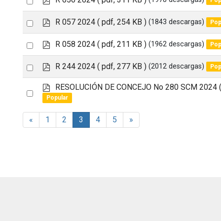
item
d
an
f
p
Select
R 057 2024
( pdf, 254 KB )
(1843 descargas)
Pop
item
d
an
f
p
Select
R 058 2024
( pdf, 211 KB )
(1962 descargas)
Pop
item
d
an
f
p
Select
R 244 2024
( pdf, 277 KB )
(2012 descargas)
Pop
item
d
an
f
p
RESOLUCIÓN DE CONCEJO No 280 SCM 2024
Select
item
d
Popular
an
f
item
«
1
2
3
4
5
»