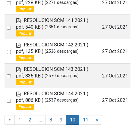
d
Select
pdf, 228 KB )
27 Oct 2021
(2271 descargas)
f
Popular
an
item
p
RESOLUCION SCM 141 2021
(
d
Select
pdf, 540 KB )
27 Oct 2021
(2351 descargas)
f
Popular
an
item
p
RESOLUCION SCM 142 2021
(
d
Select
pdf, 135 KB )
27 Oct 2021
(2536 descargas)
f
Popular
an
item
p
RESOLUCION SCM 143 2021
(
d
Select
pdf, 836 KB )
27 Oct 2021
(2570 descargas)
f
Popular
an
item
p
RESOLUCION SCM 144 2021
(
d
Select
pdf, 886 KB )
27 Oct 2021
(2537 descargas)
f
Popular
an
item
«
1
2
…
8
9
10
11
»