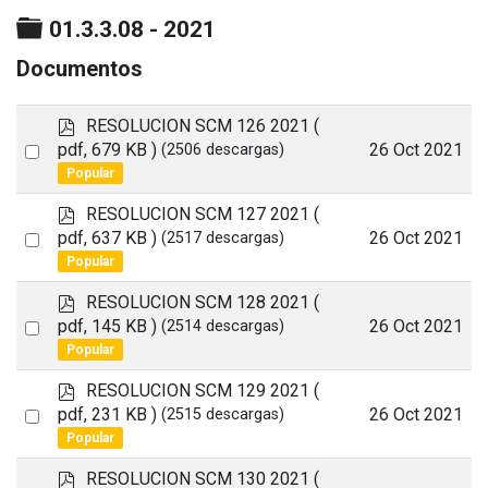
Carpeta
01.3.3.08 - 2021
Documentos
p
RESOLUCION SCM 126 2021
(
d
Select
pdf, 679 KB )
26 Oct 2021
(2506 descargas)
f
Popular
an
item
p
RESOLUCION SCM 127 2021
(
d
Select
pdf, 637 KB )
26 Oct 2021
(2517 descargas)
f
Popular
an
item
p
RESOLUCION SCM 128 2021
(
d
Select
pdf, 145 KB )
26 Oct 2021
(2514 descargas)
f
Popular
an
item
p
RESOLUCION SCM 129 2021
(
d
Select
pdf, 231 KB )
26 Oct 2021
(2515 descargas)
f
Popular
an
item
p
RESOLUCION SCM 130 2021
(